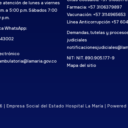
e atención de lunes a viernes
Farmacia: +57 3106379897
.m. a 5:00 p.m. Sábados 7:00
Vacunación: +57 3114965653
0 p.m.
Línea Anticorrupción +57 60
ica WhatsApp:
Demandas, tutelas y proceso
743002
judiciales
notificacionesjudiciales@lam
ectrónico
NIT: NIT. 890.905.177-9
ambulatoria@lamaria.gov.co
Mapa del sitio
 | Empresa Social del Estado Hospital La María | Powere