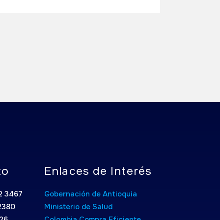
to
Enlaces de Interés
52 3467
Gobernación de Antioquia
2380
Ministerio de Salud
026
Colombia Compra Eficiente