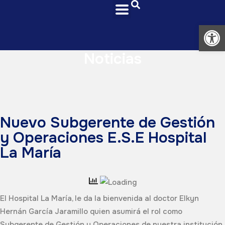
Abrir
Noticias
Nuevo Subgerente de Gestión
y Operaciones E.S.E Hospital
La María
El Hospital La María, le da la bienvenida al doctor Elkyn
Hernán García Jaramillo quien asumirá el rol como
Subgerente de Gestión y Operaciones de nuestra institución