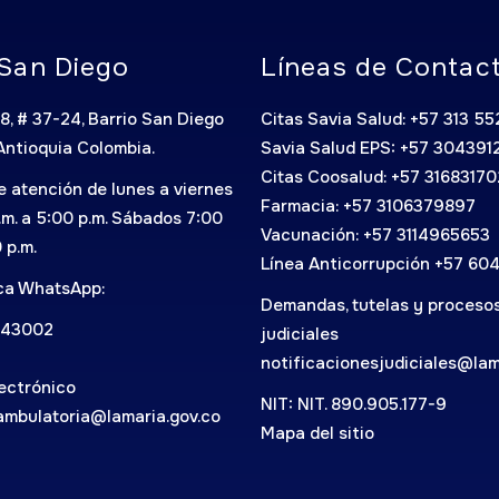
San Diego
Líneas de Contac
8, # 37-24, Barrio San Diego
Citas Savia Salud: +57 313 5
Antioquia Colombia.
Savia Salud EPS: +57 304391
Citas Coosalud: +57 3168317
e atención de lunes a viernes
Farmacia: +57 3106379897
.m. a 5:00 p.m. Sábados 7:00
Vacunación: +57 3114965653
0 p.m.
Línea Anticorrupción +57 60
ica WhatsApp:
Demandas, tutelas y proceso
743002
judiciales
notificacionesjudiciales@lam
ectrónico
NIT: NIT. 890.905.177-9
ambulatoria@lamaria.gov.co
Mapa del sitio